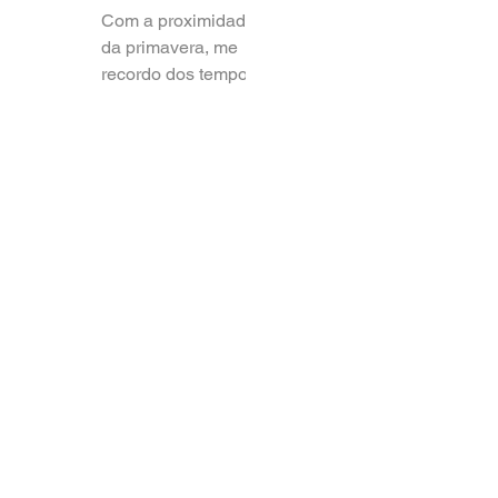
Terra Mato
Com a proximidade
da primavera, me
recordo dos tempos
de adolescente
quando, nesta época,
minha mãe pedia
para que
providenciássemos...