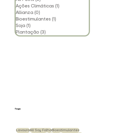
All Posts
(6)
6 posts
Ações Climáticas
(1)
1 post
Allianza
(0)
0 post
Bioestimulantes
(1)
1 post
Soja
(1)
1 post
Plantação
(3)
3 posts
Tags