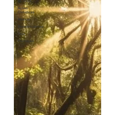
All Posts
Ações
Climáticas
Allianza
Bioestimulantes
Soja
Plantação