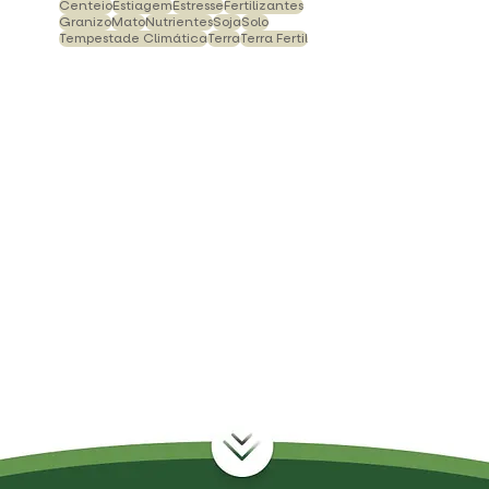
Lavoura
All Soy Folha
Bioestimulantes
Centeio
Estiagem
Estresse
Fertilizantes
Granizo
Mato
Nutrientes
Soja
Solo
Tempestade Climática
Terra
Terra Fertil