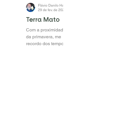
qualidade, perda
apelo de MKT,...
esta escancarada
pela...
Flávio Danilo Haas
29 de fev. de 2024
2 min de leitura
Terra Mato
Com a proximidade
da primavera, me
recordo dos tempos
de adolescente
quando, nesta época,
minha mãe pedia
para que
providenciássemos...