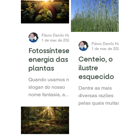
Flávio Danilo Haas
1 de mar. de 2024
1 min de leitura
Flávio Danilo Haas
Fotossíntese =
1 de mar. de 2024
1 min d
Centeio, o
energia das
ilustre
plantas
esquecido
Quando usamos no
slogan do nosso
Dentre as mais
nome fantasia, a
diversas razões
frase “A ENERGIA
pelas quais muitas
DAS PLANTAS”, não
das áreas sob plantio
estamos apenas
direto vêm perdendo
lançando mão de um