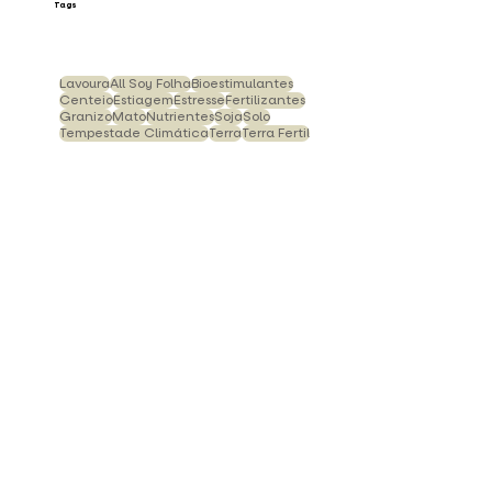
Tags
Lavoura
All Soy Folha
Bioestimulantes
Centeio
Estiagem
Estresse
Fertilizantes
Granizo
Mato
Nutrientes
Soja
Solo
Tempestade Climática
Terra
Terra Fertil