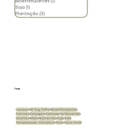
Ações Climáticas
(1)
1 post
Allianza
(0)
0 post
Bioestimulantes
(1)
1 post
Soja
(1)
1 post
Plantação
(3)
3 posts
Tags
Lavoura
All Soy Folha
Bioestimulantes