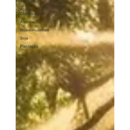
All Posts
Ações
Climáticas
Allianza
Bioestimulantes
Soja
Plantação