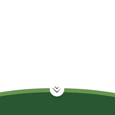
Centeio
Estiagem
Estresse
Fertilizantes
Granizo
Mato
Nutrientes
Soja
Solo
Tempestade Climática
Terra
Terra Fertil