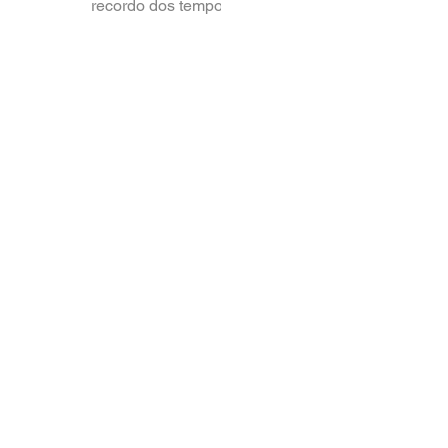
Com a proximidade
da primavera, me
recordo dos tempos
de adolescente
quando, nesta época,
minha mãe pedia
para que
providenciássemos...