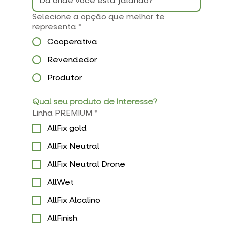
Selecione a opção que melhor te
representa
*
Cooperativa
Revendedor
Produtor
Qual seu produto de Interesse?
Linha PREMIUM
*
AllFix gold
AllFix Neutral
AllFix Neutral Drone
AllWet
AllFix Alcalino
AllFinish