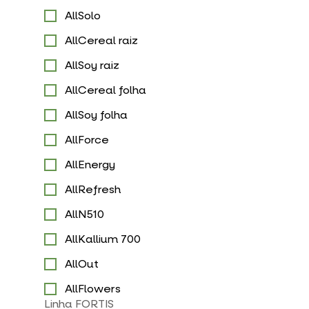
AllSolo
AllCereal raiz
AllSoy raiz
AllCereal folha
AllSoy folha
AllForce
AllEnergy
AllRefresh
AllN510
AllKallium 700
AllOut
AllFlowers
Linha FORTIS