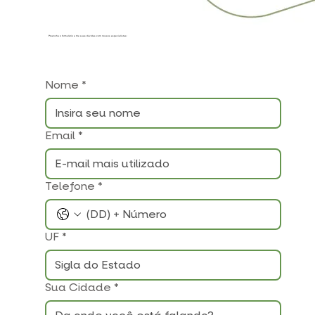
Preencha o formulário e tire suas dúvidas com nossos especialistas:
Nome
*
Email
*
Telefone
*
UF
*
Sua Cidade
*