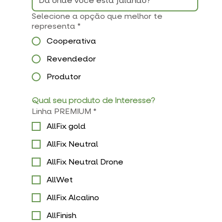
Selecione a opção que melhor te
representa
*
Cooperativa
Revendedor
Produtor
Qual seu produto de Interesse?
Linha PREMIUM
*
AllFix gold
AllFix Neutral
AllFix Neutral Drone
AllWet
AllFix Alcalino
AllFinish