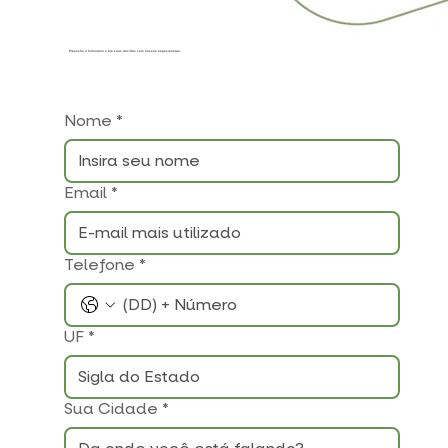
Preencha o formulário e tire suas dúvidas com nossos especialistas:
Nome
*
Email
*
Telefone
*
UF
*
Sua Cidade
*