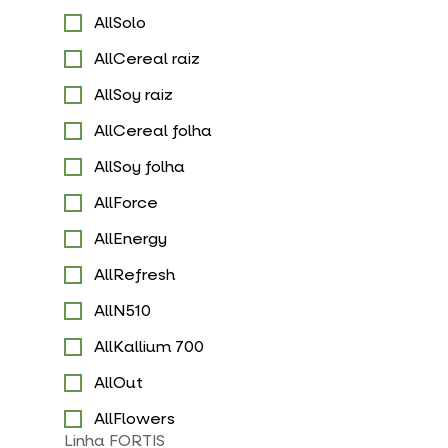
AllSolo
AllCereal raiz
AllSoy raiz
AllCereal folha
AllSoy folha
AllForce
AllEnergy
AllRefresh
AllN510
AllKallium 700
AllOut
AllFlowers
Linha FORTIS