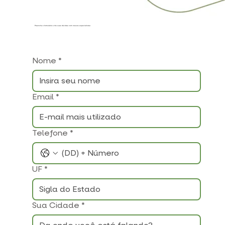
Preencha o formulário e tire suas dúvidas com nossos especialistas:
Nome
*
Email
*
Telefone
*
UF
*
Sua Cidade
*