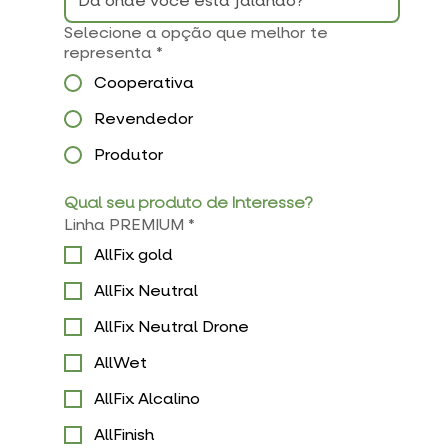
Selecione a opção que melhor te
representa
*
Cooperativa
Revendedor
Produtor
Qual seu produto de Interesse?
Linha PREMIUM
*
AllFix gold
AllFix Neutral
AllFix Neutral Drone
AllWet
AllFix Alcalino
AllFinish