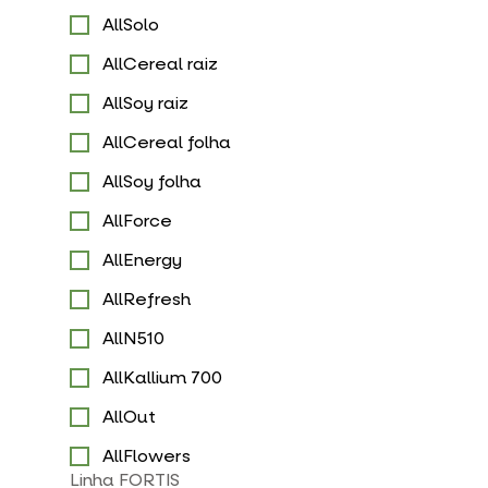
AllSolo
AllCereal raiz
AllSoy raiz
AllCereal folha
AllSoy folha
AllForce
AllEnergy
AllRefresh
AllN510
AllKallium 700
AllOut
AllFlowers
Linha FORTIS