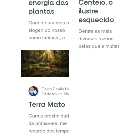
Centeio, o
energia das
ilustre
plantas
esquecido
Quando usamos no
slogan do nosso
Dentre as mais
nome fantasia, a
diversas razões
frase “A ENERGIA
pelas quais muitas
DAS PLANTAS”, não
das áreas sob plantio
estamos apenas
direto vêm perdendo
lançando mão de um
qualidade, perda
apelo de MKT,...
esta escancarada
pela...
Flávio Danilo Haas
29 de fev. de 2024
2 min de leitura
Terra Mato
Com a proximidade
da primavera, me
recordo dos tempos
de adolescente