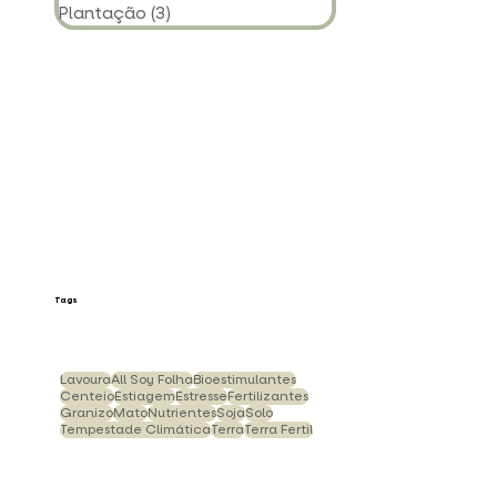
Plantação
(3)
3 posts
Tags
Lavoura
All Soy Folha
Bioestimulantes
Centeio
Estiagem
Estresse
Fertilizantes
Granizo
Mato
Nutrientes
Soja
Solo
Tempestade Climática
Terra
Terra Fertil