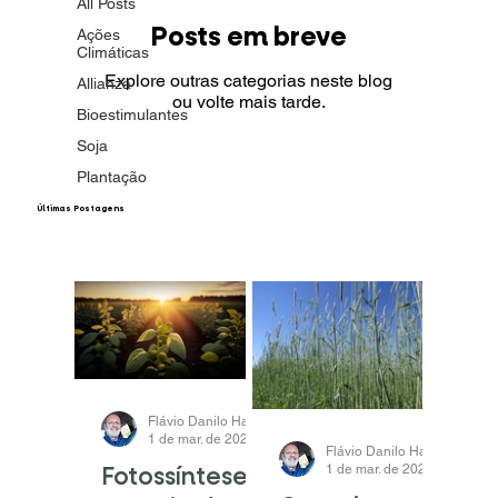
All Posts
Posts em breve
Ações
Climáticas
Explore outras categorias neste blog
Allianza
ou volte mais tarde.
Bioestimulantes
Soja
Plantação
​Últimas Postagens
Flávio Danilo Haas
1 de mar. de 2024
1 min de leitura
Flávio Danilo Haas
Fotossíntese =
1 de mar. de 2024
1 min d