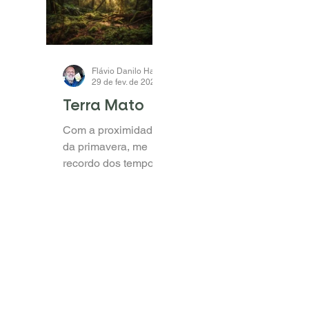
frase “A ENERGIA
pelas quais muitas
DAS PLANTAS”, não
das áreas sob plantio
estamos apenas
direto vêm perdendo
lançando mão de um
qualidade, perda
apelo de MKT,...
esta escancarada
pela...
Flávio Danilo Haas
29 de fev. de 2024
2 min de leitura
Terra Mato
Com a proximidade
da primavera, me
recordo dos tempos
de adolescente
quando, nesta época,
minha mãe pedia
para que
providenciássemos...