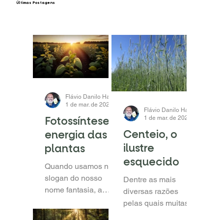
​Últimas Postagens
Flávio Danilo Haas
1 de mar. de 2024
1 min de leitura
Flávio Danilo Haas
Fotossíntese =
1 de mar. de 2024
1 min d
Centeio, o
energia das
ilustre
plantas
esquecido
Quando usamos no
slogan do nosso
Dentre as mais
nome fantasia, a
diversas razões