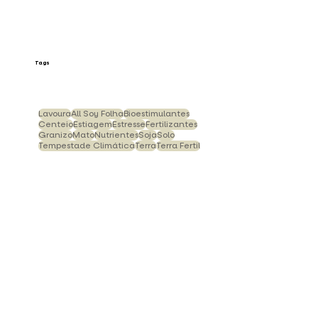
Tags
Lavoura
All Soy Folha
Bioestimulantes
Centeio
Estiagem
Estresse
Fertilizantes
Granizo
Mato
Nutrientes
Soja
Solo
Tempestade Climática
Terra
Terra Fertil