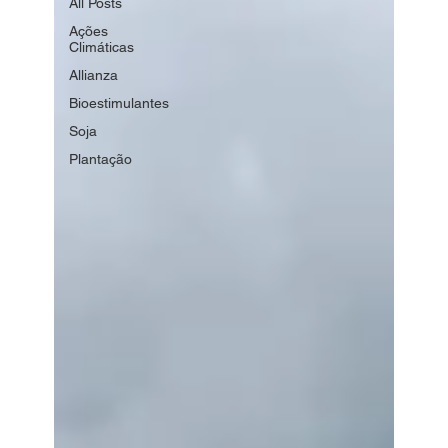
All Posts
Ações
Climáticas
Allianza
Bioestimulantes
Soja
Plantação