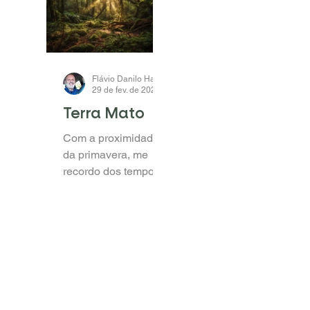
nome fantasia, a
diversas razões
frase “A ENERGIA
pelas quais muitas
DAS PLANTAS”, não
das áreas sob plantio
estamos apenas
direto vêm perdendo
lançando mão de um
qualidade, perda
apelo de MKT,...
esta escancarada
pela...
Flávio Danilo Haas
29 de fev. de 2024
2 min de leitura
Terra Mato
Com a proximidade
da primavera, me
recordo dos tempos
de adolescente
quando, nesta época,
minha mãe pedia
para que
providenciássemos...