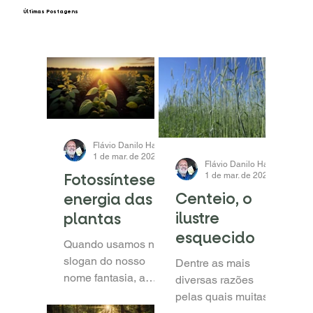
​Últimas Postagens
Flávio Danilo Haas
1 de mar. de 2024
1 min de leitura
Flávio Danilo Haas
Fotossíntese =
1 de mar. de 2024
1 min d
Centeio, o
energia das
ilustre
plantas
esquecido
Quando usamos no
slogan do nosso
Dentre as mais