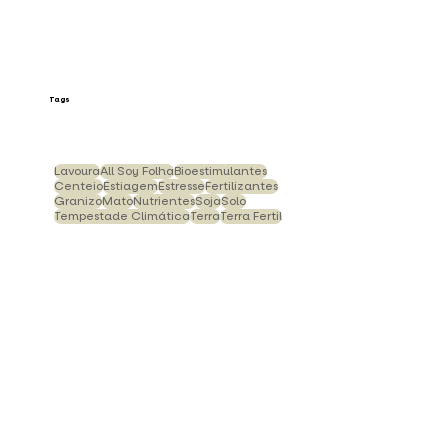
Tags
Lavoura
All Soy Folha
Bioestimulantes
Centeio
Estiagem
Estresse
Fertilizantes
Granizo
Mato
Nutrientes
Soja
Solo
Tempestade Climática
Terra
Terra Fertil