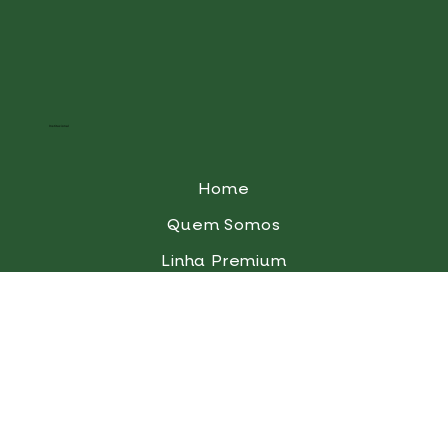
Institucional
Home
Quem Somos
Linha Premium
Linha Fortis
Blog
QualiGota
Contato