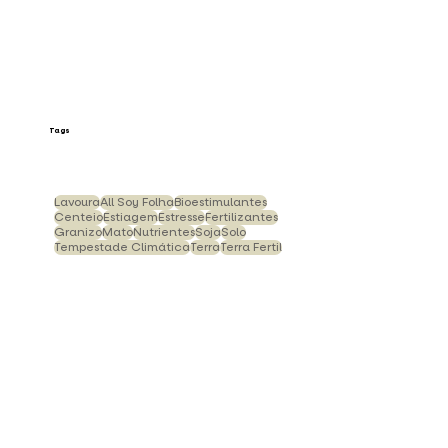
Plantação
(3)
3 posts
Tags
Lavoura
All Soy Folha
Bioestimulantes
Centeio
Estiagem
Estresse
Fertilizantes
Granizo
Mato
Nutrientes
Soja
Solo
Tempestade Climática
Terra
Terra Fertil