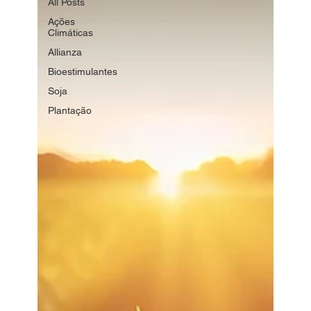
All Posts
Ações
Climáticas
Allianza
Bioestimulantes
Soja
Plantação