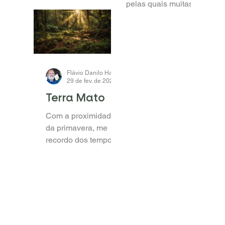
Centeio, o
energia das
ilustre
plantas
esquecido
Quando usamos no
slogan do nosso
Dentre as mais
nome fantasia, a
diversas razões
frase “A ENERGIA
pelas quais muitas
DAS PLANTAS”, não
das áreas sob plantio
estamos apenas
direto vêm perdendo
lançando mão de um
qualidade, perda
apelo de MKT,...
esta escancarada
pela...
Flávio Danilo Haas
29 de fev. de 2024
2 min de leitura
Terra Mato
Com a proximidade
da primavera, me
recordo dos tempos
de adolescente